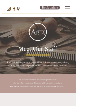
Book online
Meet Our Staff
Each hairdresser provides personalised 1:1 attention to every client,
ensuring a seamless experience from consultation to the final look.
All of our hairdressers are certified professionals
who hold Japanese national licenses with extensive experience.
Your satisfaction is guaranteed by our proven expertise and techniques.