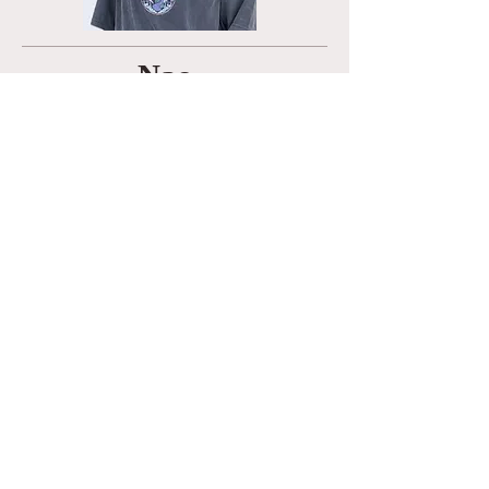
Nao
Hair Designer
I provide easy-to-manage styles and create a relaxing,
comfortable salon experience.
毎日扱いやすいスタイルをご提案し、
リラックスできる空間づくりを大切にしています。